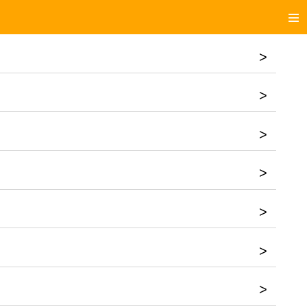
>
>
>
>
>
>
>