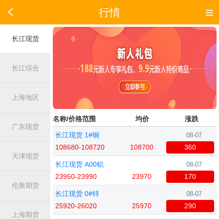
行情
长江现货
长江综合
上海地区
名称/价格范围
均价
涨跌
广东现货
长江现货 1#铜
08-07
108680-108720
108700
360
天津现货
长江现货 A00铝
08-07
23950-23990
23970
170
伦敦期货
长江现货 0#锌
08-07
25920-26020
25970
290
上海期货