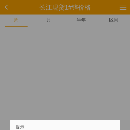
长江现货1#锌价格
周
月
半年
区间
提示