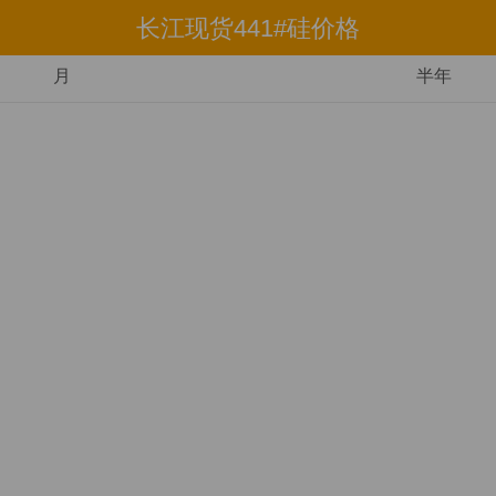
长江现货441#硅价格
月
半年