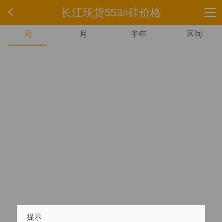
长江现货553#硅价格
周
月
半年
区间
提示