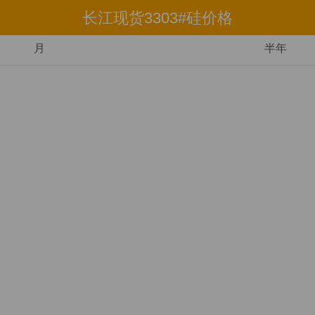
长江现货3303#硅价格
月
半年