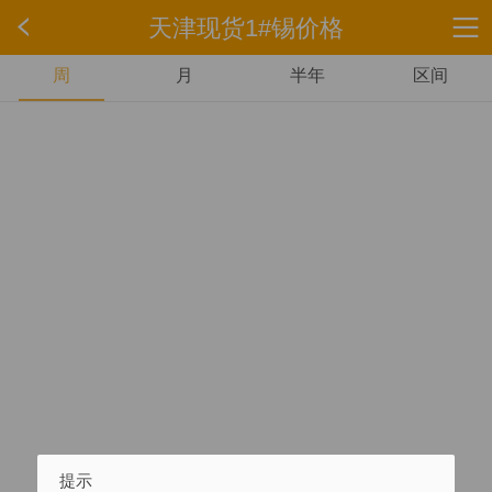
天津现货1#锡价格
周
月
半年
区间
提示