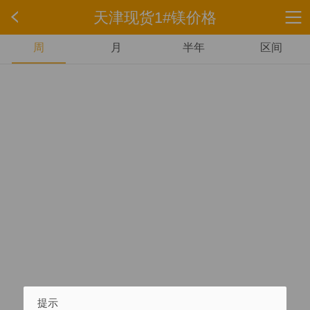
天津现货1#镁价格
周
月
半年
区间
提示